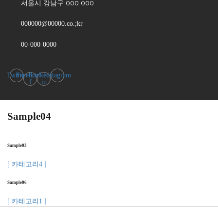
서울시 강남구 000 000
000000@00000.co.;kr
00-000-0000
Twitter
Facebook-
Linkedin-
Instagram
f
in
Sample04
Sample03
[ 카테고리4 ]
Sample06
[ 카테고리1 ]