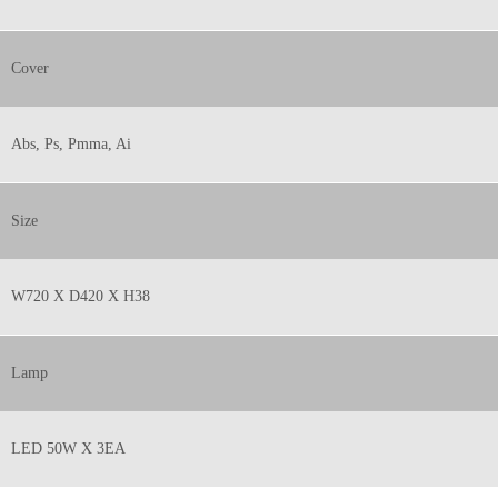
Cover
Abs, Ps, Pmma, Ai
Size
W720 X D420 X H38
Lamp
LED 50W X 3EA