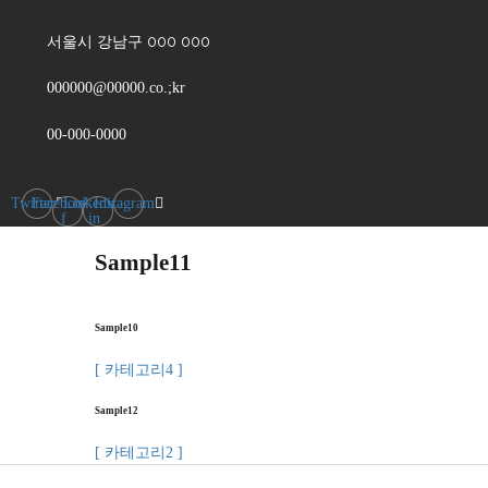
서울시 강남구 000 000
000000@00000.co.;kr
00-000-0000
Twitter
Facebook-
Linkedin-
Instagram
f
in
Sample11
Sample10
[ 카테고리4 ]
Sample12
[ 카테고리2 ]