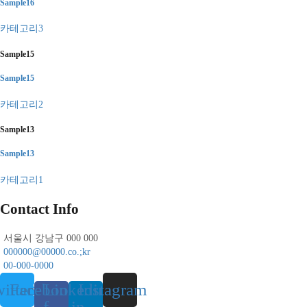
Sample16
카테고리3
Sample15
Sample15
카테고리2
Sample13
Sample13
카테고리1
Contact Info
서울시 강남구 000 000
000000@00000.co.;kr
00-000-0000
itter
Facebook-
Linkedin-
Instagram
f
in